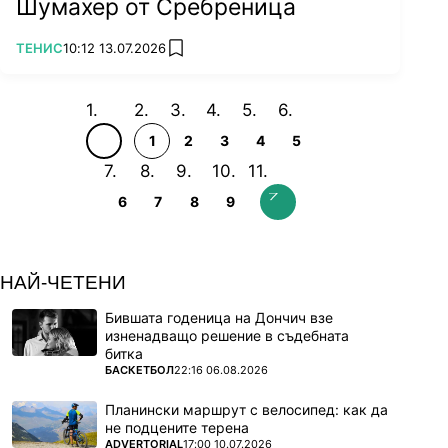
Шумахер от Сребреница
ПОВЕЧЕ ОТ
ТЕНИС
10:12 13.07.2026
add favorites
1
2
3
4
5
6
7
8
9
НАЙ-ЧЕТЕНИ
Бившата годеница на Дончич взе
изненадващо решение в съдебната
битка
ПОВЕЧЕ ОТ
БАСКЕТБОЛ
22:16 06.08.2026
Планински маршрут с велосипед: как да
не подцените терена
ПОВЕЧЕ ОТ
ADVERTORIAL
17:00 10.07.2026