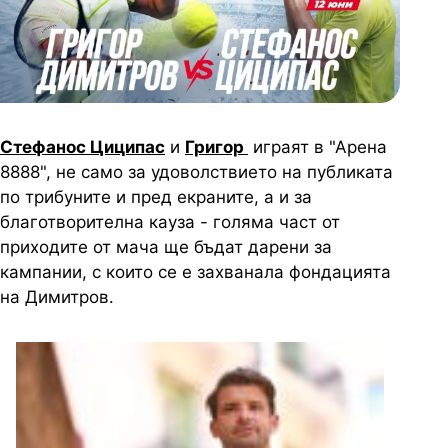
Стефанос Циципас
и
Григор
играят в "Арена
8888", не само за удоволствието на публиката
по трибуните и пред екраните, а и за
благотворителна кауза - голяма част от
приходите от мача ще бъдат дарени за
кампании, с които се е захванала фондацията
на Димитров.