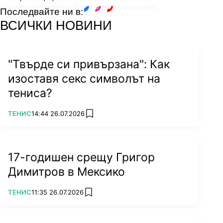
Последвайте ни в:
facebook
instagram
youtube
ВСИЧКИ НОВИНИ
"Твърде си привързана": Как
изоставя секс символът на
тениса?
ПОВЕЧЕ ОТ
ТЕНИС
14:44 26.07.2026
add favorites
17-годишен срещу Григор
Димитров в Мексико
ПОВЕЧЕ ОТ
ТЕНИС
11:35 26.07.2026
add favorites