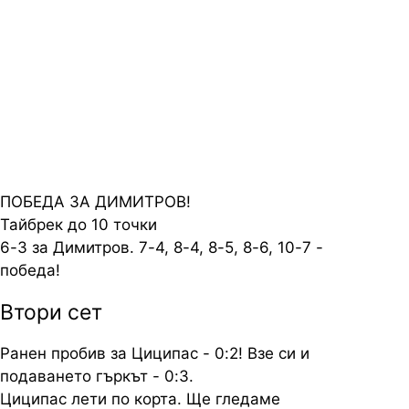
Postbank Tennis Gala! Следете
всичко най-интересно преди, по
време и след мача, за който
всички говорят - с нас
ПОБЕДА ЗА ДИМИТРОВ!
Тайбрек до 10 точки
6-3 за Димитров. 7-4, 8-4, 8-5, 8-6, 10-7 -
победа!
Втори сет
Ранен пробив за Циципас - 0:2! Взе си и
подаването гъркът - 0:3.
Циципас лети по корта. Ще гледаме