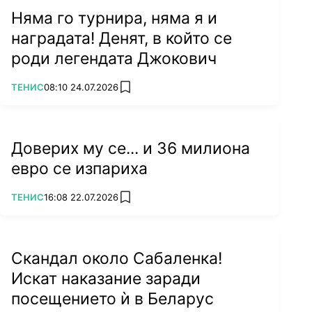
Няма го турнира, няма я и
наградата! Денят, в който се
роди легендата Джокович
ПОВЕЧЕ ОТ
ТЕНИС
08:10 24.07.2026
add favorites
Доверих му се... и 36 милиона
евро се изпариха
ПОВЕЧЕ ОТ
ТЕНИС
16:08 22.07.2026
add favorites
Скандал около Сабаленка!
Искат наказание заради
посещението ѝ в Беларус