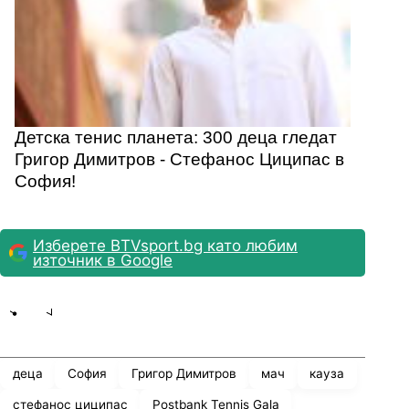
Детска тенис планета: 300 деца гледат
Григор Димитров - Стефанос Циципас в
София!
Изберете BTVsport.bg като любим
източник в Google
Share
save
деца
София
Григор Димитров
мач
кауза
стефанос циципас
Postbank Tennis Gala