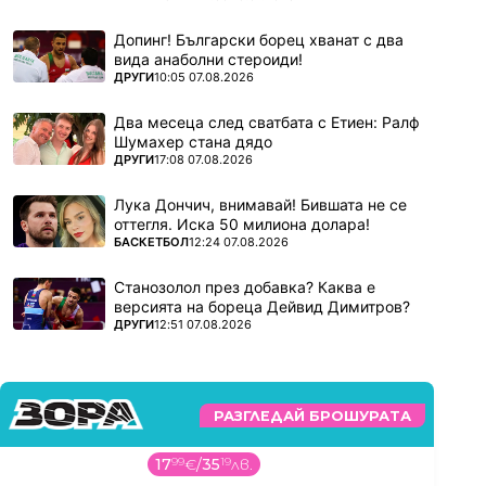
Допинг! Български борец хванат с два
вида анаболни стероиди!
ПОВЕЧЕ ОТ
ДРУГИ
10:05 07.08.2026
Два месеца след сватбата с Етиен: Ралф
Шумахер стана дядо
ПОВЕЧЕ ОТ
ДРУГИ
17:08 07.08.2026
Лука Дончич, внимавай! Бившата не се
оттегля. Иска 50 милиона долара!
ПОВЕЧЕ ОТ
БАСКЕТБОЛ
12:24 07.08.2026
Станозолол през добавка? Каква е
версията на бореца Дейвид Димитров?
ПОВЕЧЕ ОТ
ДРУГИ
12:51 07.08.2026
РАЗГЛЕДАЙ БРОШУРАТА
17
99
€
/
35
19
лв.
3