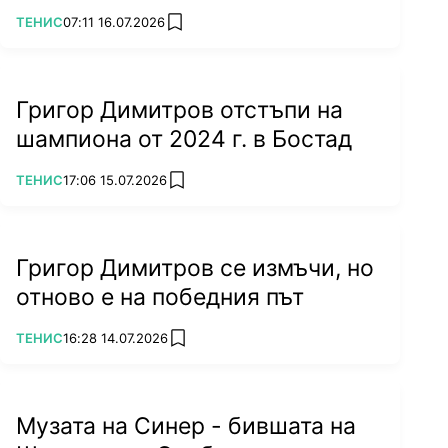
ПОВЕЧЕ ОТ
ТЕНИС
07:11 16.07.2026
add favorites
Григор Димитров отстъпи на
шампиона от 2024 г. в Бостад
ПОВЕЧЕ ОТ
ТЕНИС
17:06 15.07.2026
add favorites
Григор Димитров се измъчи, но
отново е на победния път
ПОВЕЧЕ ОТ
ТЕНИС
16:28 14.07.2026
add favorites
Музата на Синер - бившата на