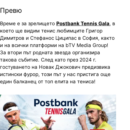
Превю
Време е за зрелището
Postbank Tennis Gala
, в
което ще видим тенис любимците Григор
Димитров и Стефанос Циципас в София, както
и на всички платформи на bTV Media Group!
За втори път родната звезда организира
такова събитие. След като през 2024 г.
гостуването на Новак Джокович предизвика
истински фурор, този път у нас пристига още
един балканец от топ елита на тениса!