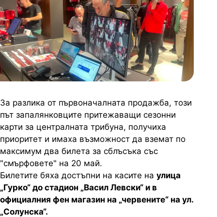
За разлика от първоначалната продажба, този
път запалянковците притежаващи сезонни
карти за централната трибуна, получиха
приоритет и имаха възможност да вземат по
максимум два билета за сблъсъка със
"смърфовете" на 20 май.
Билетите бяха достъпни на касите на
улица
„Гурко“ до стадион „Васил Левски“ и в
официалния фен магазин на „червените“ на ул.
„Солунска“.