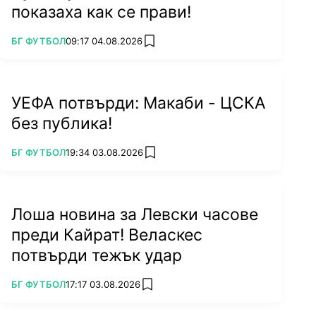
показаха как се прави!
ПОВЕЧЕ ОТ
БГ ФУТБОЛ
09:17 04.08.2026
add favorites
УЕФА потвърди: Макаби - ЦСКА
без публика!
ПОВЕЧЕ ОТ
БГ ФУТБОЛ
19:34 03.08.2026
add favorites
Лоша новина за Левски часове
преди Кайрат! Веласкес
потвърди тежък удар
ПОВЕЧЕ ОТ
БГ ФУТБОЛ
17:17 03.08.2026
add favorites