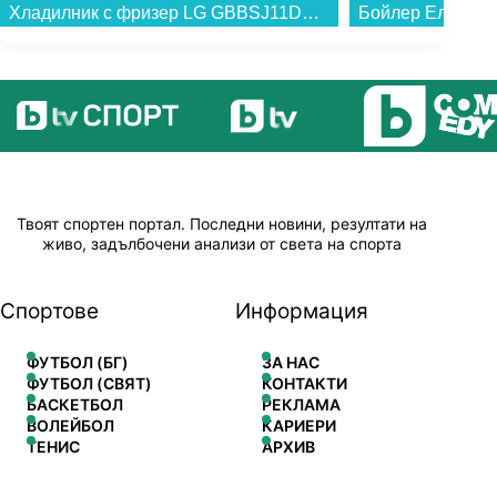
Хладилник с фризер LG GBBSJ11DEP , 333 l, D , No Frost , Черен инокс...
Твоят спортен портал. Последни новини, резултати на
живо, задълбочени анализи от света на спорта
Спортове
Информация
ФУТБОЛ (БГ)
ЗА НАС
ФУТБОЛ (СВЯТ)
КОНТАКТИ
БАСКЕТБОЛ
РЕКЛАМА
ВОЛЕЙБОЛ
КАРИЕРИ
ТЕНИС
АРХИВ