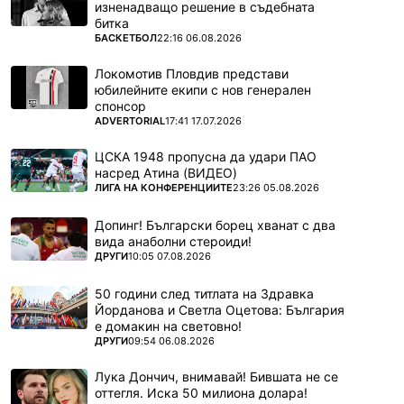
изненадващо решение в съдебната
битка
ПОВЕЧЕ ОТ
БАСКЕТБОЛ
22:16 06.08.2026
Локомотив Пловдив представи
юбилейните екипи с нов генерален
спонсор
ПОВЕЧЕ ОТ
ADVERTORIAL
17:41 17.07.2026
ЦСКА 1948 пропусна да удари ПАО
насред Атина (ВИДЕО)
ПОВЕЧЕ ОТ
ЛИГА НА КОНФЕРЕНЦИИТЕ
23:26 05.08.2026
Допинг! Български борец хванат с два
вида анаболни стероиди!
ПОВЕЧЕ ОТ
ДРУГИ
10:05 07.08.2026
50 години след титлата на Здравка
Йорданова и Светла Оцетова: България
е домакин на световно!
ПОВЕЧЕ ОТ
ДРУГИ
09:54 06.08.2026
Лука Дончич, внимавай! Бившата не се
оттегля. Иска 50 милиона долара!