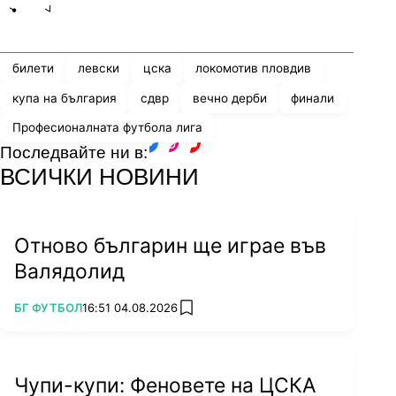
Share
save
билети
левски
цска
локомотив пловдив
купа на българия
сдвр
вечно дерби
финали
Професионалната футбола лига
Последвайте ни в:
facebook
instagram
youtube
ВСИЧКИ НОВИНИ
Отново българин ще играе във
Валядолид
ПОВЕЧЕ ОТ
БГ ФУТБОЛ
16:51 04.08.2026
add favorites
Чупи-купи: Феновете на ЦСКА