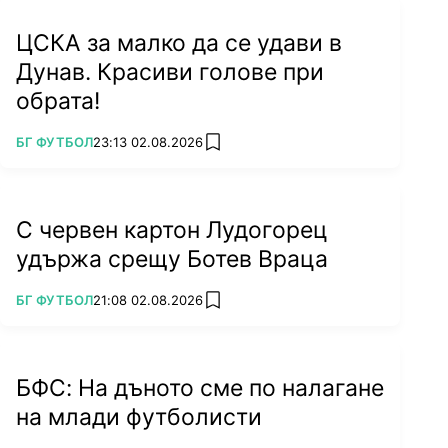
ЦСКА за малко да се удави в
Дунав. Красиви голове при
обрата!
ПОВЕЧЕ ОТ
БГ ФУТБОЛ
23:13 02.08.2026
add favorites
С червен картон Лудогорец
удържа срещу Ботев Враца
ПОВЕЧЕ ОТ
БГ ФУТБОЛ
21:08 02.08.2026
add favorites
БФС: На дъното сме по налагане
на млади футболисти