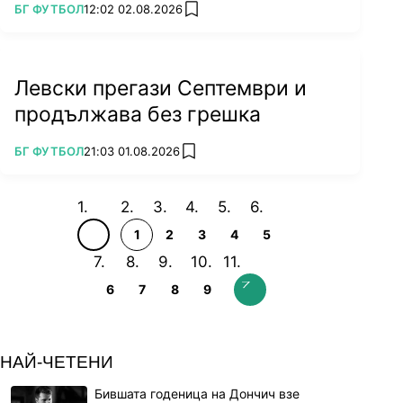
ПОВЕЧЕ ОТ
БГ ФУТБОЛ
12:02 02.08.2026
add favorites
Левски прегази Септември и
продължава без грешка
ПОВЕЧЕ ОТ
БГ ФУТБОЛ
21:03 01.08.2026
add favorites
1
2
3
4
5
6
7
8
9
НАЙ-ЧЕТЕНИ
Бившата годеница на Дончич взе