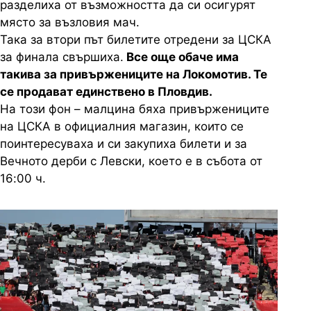
разделиха от възможността да си осигурят
място за възловия мач.
Така за втори път билетите отредени за ЦСКА
за финала свършиха.
Все още обаче има
такива за привържениците на Локомотив. Те
се продават единствено в Пловдив.
На този фон – малцина бяха привържениците
на ЦСКА в официалния магазин, които се
поинтересуваха и си закупиха билети и за
Вечното дерби с Левски, което е в събота от
16:00 ч.