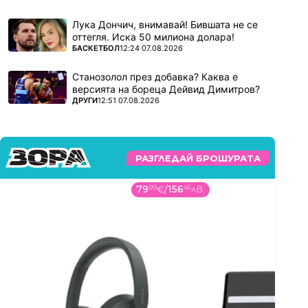
Лука Дончич, внимавай! Бившата не се
оттегля. Иска 50 милиона долара!
ПОВЕЧЕ ОТ
БАСКЕТБОЛ
12:24 07.08.2026
Станозолол през добавка? Каква е
версията на бореца Дейвид Димитров?
ПОВЕЧЕ ОТ
ДРУГИ
12:51 07.08.2026
РАЗГЛЕДАЙ БРОШУРАТА
79
99
€
/
156
45
лв.