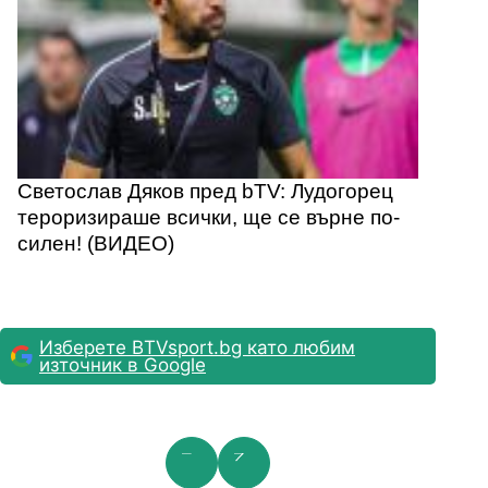
Светослав Дяков пред bTV: Лудогорец
тероризираше всички, ще се върне по-
силен! (ВИДЕО)
Изберете BTVsport.bg като любим
източник в Google