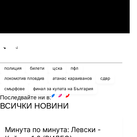
Мджельби
Линкълн Ред Импс
Share
save
полиция
билети
цска
пфл
локомотив пловдив
атанас караиванов
сдвр
смърфове
финал за купата на България
Последвайте ни в:
facebook
instagram
youtube
ВСИЧКИ НОВИНИ
Минута по минута: Левски -