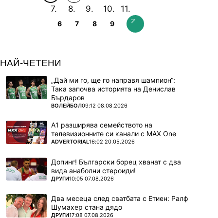
6
7
8
9
НАЙ-ЧЕТЕНИ
„Дай ми го, ще го направя шампион“:
Така започва историята на Денислав
Бърдаров
ПОВЕЧЕ ОТ
ВОЛЕЙБОЛ
09:12 08.08.2026
А1 разширява семейството на
телевизионните си канали с MAX One
ПОВЕЧЕ ОТ
ADVERTORIAL
16:02 20.05.2026
Допинг! Български борец хванат с два
вида анаболни стероиди!
ПОВЕЧЕ ОТ
ДРУГИ
10:05 07.08.2026
Два месеца след сватбата с Етиен: Ралф
Шумахер стана дядо
ПОВЕЧЕ ОТ
ДРУГИ
17:08 07.08.2026