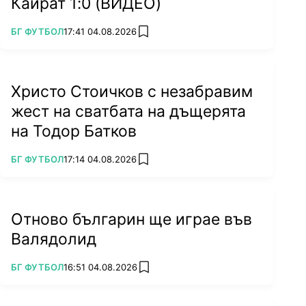
Кайрат 1:0 (ВИДЕО)
ПОВЕЧЕ ОТ
БГ ФУТБОЛ
17:41 04.08.2026
add favorites
Христо Стоичков с незабравим
жест на сватбата на дъщерята
на Тодор Батков
ПОВЕЧЕ ОТ
БГ ФУТБОЛ
17:14 04.08.2026
add favorites
Отново българин ще играе във
Валядолид
ПОВЕЧЕ ОТ
БГ ФУТБОЛ
16:51 04.08.2026
add favorites