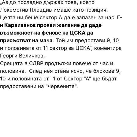
„Аз до последно държах това, което
Локомотив Пловдив имаше като позиция.
Целта ни беше сектор А да е запазен за нас.
Г-
н Караиванов прояви желание да даде
възможност на фенове на ЦСКА да
присъстват на мача
. Той им предостави 9, 10
и половината от 11 сектор за ЦСКА“, коментира
Георги Величков.
Срещата в СДВР продължи повече от час и
половина. След нея стана ясно, че блокове 9,
10 и половината от 11 от Сектор "А" ще бъдат
предоставени на "червените".