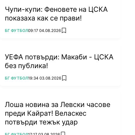
Чупи-купи: Феновете на ЦСКА
показаха как се прави!
ПОВЕЧЕ ОТ
БГ ФУТБОЛ
09:17 04.08.2026
add favorites
УЕФА потвърди: Макаби - ЦСКА
без публика!
ПОВЕЧЕ ОТ
БГ ФУТБОЛ
19:34 03.08.2026
add favorites
Лоша новина за Левски часове
преди Кайрат! Веласкес
потвърди тежък удар
ПОВЕЧЕ ОТ
БГ ФУТБОЛ
17:17 03.08.2026