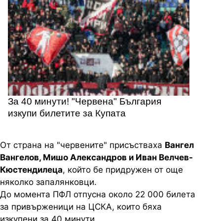
За 40 минути! "Червена" България
изкупи билетите за Купата
От страна на "червените" присъстваха
Вангел
Вангелов, Мишо Александров и Иван Велчев-
Кюстендилеца
, който бе придружен от още
няколко запалянковци.
До момента ПФЛ отпусна около 22 000 билета
за привърженици на ЦСКА, които бяха
изкупени за 40 минути.