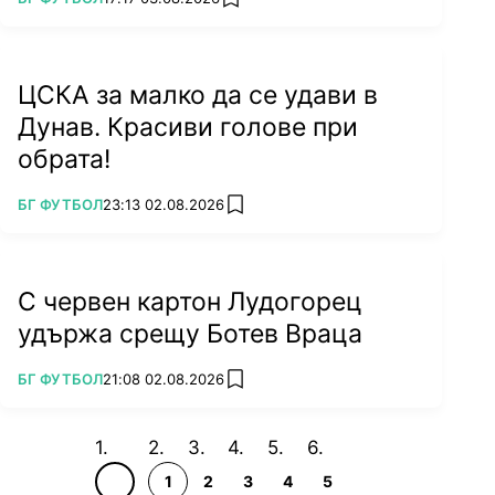
add favorites
ЦСКА за малко да се удави в
Дунав. Красиви голове при
обрата!
ПОВЕЧЕ ОТ
БГ ФУТБОЛ
23:13 02.08.2026
add favorites
С червен картон Лудогорец
удържа срещу Ботев Враца
ПОВЕЧЕ ОТ
БГ ФУТБОЛ
21:08 02.08.2026
add favorites
1
2
3
4
5