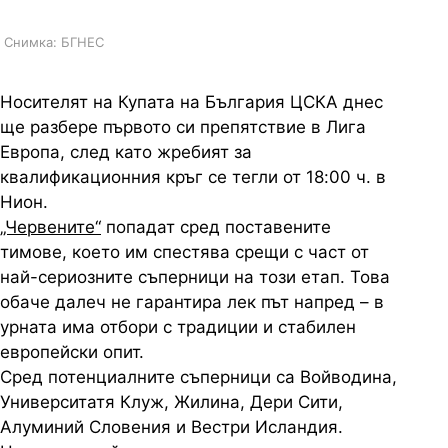
Снимка: БГНЕС
Носителят на Купата на България ЦСКА днес
ще разбере първото си препятствие в Лига
Европа, след като жребият за
квалификационния кръг се тегли от 18:00 ч. в
Нион.
„Червените“
попадат сред поставените
тимове, което им спестява срещи с част от
най-сериозните съперници на този етап. Това
обаче далеч не гарантира лек път напред – в
урната има отбори с традиции и стабилен
европейски опит.
Сред потенциалните съперници са Войводина,
Университатя Клуж, Жилина, Дери Сити,
Алуминий Словения и Вестри Исландия.