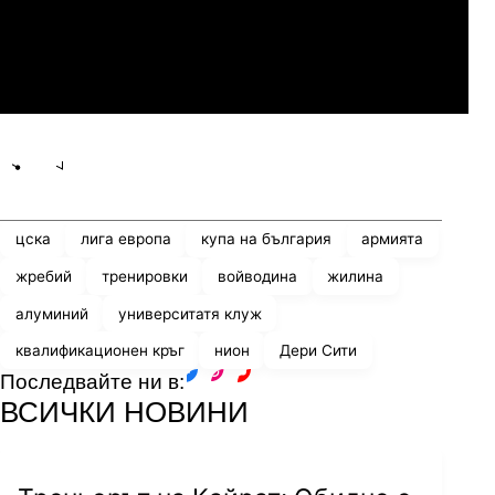
Мджельби
Линкълн Ред Импс
Share
save
цска
лига европа
купа на българия
армията
жребий
тренировки
войводина
жилина
алуминий
университатя клуж
квалификационен кръг
нион
Дери Сити
Последвайте ни в:
facebook
instagram
youtube
ВСИЧКИ НОВИНИ