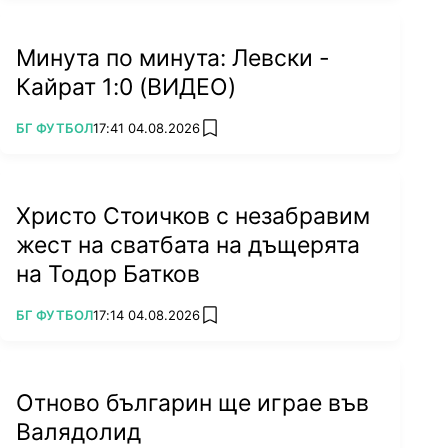
Минута по минута: Левски -
Кайрат 1:0 (ВИДЕО)
ПОВЕЧЕ ОТ
БГ ФУТБОЛ
17:41 04.08.2026
add favorites
Христо Стоичков с незабравим
жест на сватбата на дъщерята
на Тодор Батков
ПОВЕЧЕ ОТ
БГ ФУТБОЛ
17:14 04.08.2026
add favorites
Отново българин ще играе във
Валядолид