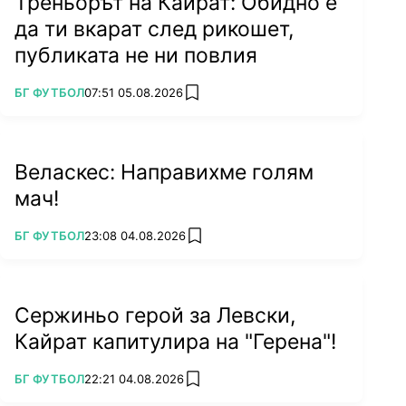
Треньорът на Кайрат: Обидно е
да ти вкарат след рикошет,
публиката не ни повлия
ПОВЕЧЕ ОТ
БГ ФУТБОЛ
07:51 05.08.2026
add favorites
Веласкес: Направихме голям
мач!
ПОВЕЧЕ ОТ
БГ ФУТБОЛ
23:08 04.08.2026
add favorites
Сержиньо герой за Левски,
Кайрат капитулира на "Герена"!
ПОВЕЧЕ ОТ
БГ ФУТБОЛ
22:21 04.08.2026
add favorites