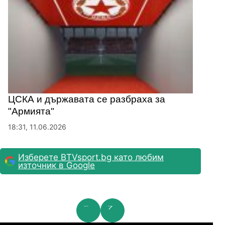
ЦСКА и държавата се разбраха за
"Армията"
18:31, 11.06.2026
Изберете BTVsport.bg като любим
източник в Google