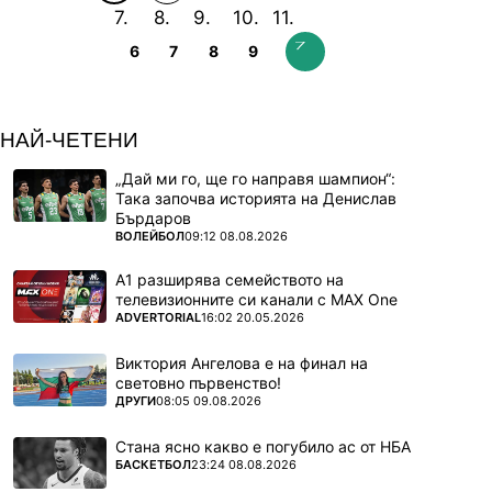
6
7
8
9
НАЙ-ЧЕТЕНИ
„Дай ми го, ще го направя шампион“:
Така започва историята на Денислав
Бърдаров
ПОВЕЧЕ ОТ
ВОЛЕЙБОЛ
09:12 08.08.2026
А1 разширява семейството на
телевизионните си канали с MAX One
ПОВЕЧЕ ОТ
ADVERTORIAL
16:02 20.05.2026
Виктория Ангелова е на финал на
световно първенство!
ПОВЕЧЕ ОТ
ДРУГИ
08:05 09.08.2026
Стана ясно какво е погубило ас от НБА
ПОВЕЧЕ ОТ
БАСКЕТБОЛ
23:24 08.08.2026