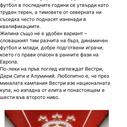
футбол в последните години се утвърди като
труден терен, а тимовете от северната ни
съседка често поднасят изненади в
квалификациите.
Жилина също не е удобен вариант –
словашкият тим разчита на бърз, динамичен
футбол и млади, добре подготвени играчи,
което го прави опасен в ранните фази на
Европа.
По-леки на пръв поглед изглеждат Вестри,
Дери Сити и Алуминий. Любопитно е, че през
миналата кампания Вестри взе националната
купа, но изпадна от елита и понастоящем е
шести във второто ниво.