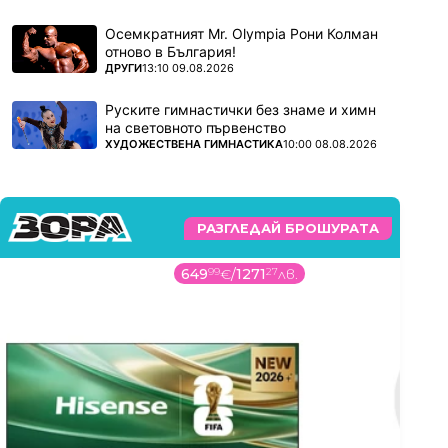
Осемкратният Mr. Olympia Рони Колман
отново в България!
ПОВЕЧЕ ОТ
ДРУГИ
13:10 09.08.2026
Руските гимнастички без знаме и химн
на световното първенство
ПОВЕЧЕ ОТ
ХУДОЖЕСТВЕНА ГИМНАСТИКА
10:00 08.08.2026
РАЗГЛЕДАЙ БРОШУРАТА
649
99
€
/
1271
27
лв.