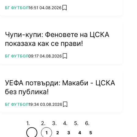
ПОВЕЧЕ ОТ
БГ ФУТБОЛ
16:51 04.08.2026
add favorites
Чупи-купи: Феновете на ЦСКА
показаха как се прави!
ПОВЕЧЕ ОТ
БГ ФУТБОЛ
09:17 04.08.2026
add favorites
УЕФА потвърди: Макаби - ЦСКА
без публика!
ПОВЕЧЕ ОТ
БГ ФУТБОЛ
19:34 03.08.2026
add favorites
1
2
3
4
5