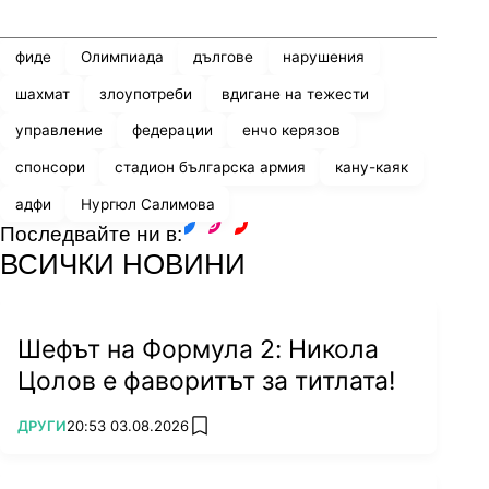
Share
save
фиде
Олимпиада
дългове
нарушения
шахмат
злоупотреби
вдигане на тежести
управление
федерации
енчо керязов
спонсори
стадион българска армия
кану-каяк
адфи
Нургюл Салимова
Последвайте ни в:
facebook
instagram
youtube
ВСИЧКИ НОВИНИ
Шефът на Формула 2: Никола
Цолов е фаворитът за титлата!
ПОВЕЧЕ ОТ
ДРУГИ
20:53 03.08.2026
add favorites