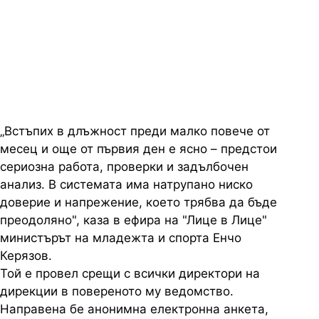
в шахмата и във вдигането на
тежести да се разберат,
коментира министърът на спорта
„Встъпих в длъжност преди малко повече от
месец и още от първия ден е ясно – предстои
сериозна работа, проверки и задълбочен
анализ. В системата има натрупано ниско
доверие и напрежение, което трябва да бъде
преодоляно", каза в ефира на "Лице в Лице"
министърът на младежта и спорта Енчо
Керязов.
Той е провел срещи с всички директори на
дирекции в повереното му ведомство.
Направена бе анонимна електронна анкета,