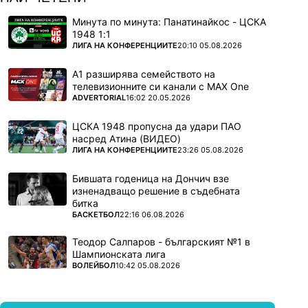
Минута по минута: Панатинайкос - ЦСКА
1948 1:1
ПОВЕЧЕ ОТ
ЛИГА НА КОНФЕРЕНЦИИТЕ
20:10 05.08.2026
А1 разширява семейството на
телевизионните си канали с MAX One
ПОВЕЧЕ ОТ
ADVERTORIAL
16:02 20.05.2026
ЦСКА 1948 пропусна да удари ПАО
насред Атина (ВИДЕО)
ПОВЕЧЕ ОТ
ЛИГА НА КОНФЕРЕНЦИИТЕ
23:26 05.08.2026
Бившата годеница на Дончич взе
изненадващо решение в съдебната
битка
ПОВЕЧЕ ОТ
БАСКЕТБОЛ
22:16 06.08.2026
Теодор Салпаров - българският №1 в
Шампионската лига
ПОВЕЧЕ ОТ
ВОЛЕЙБОЛ
10:42 05.08.2026