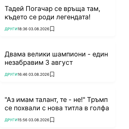
Тадей Погачар се връща там,
където се роди легендата!
ПОВЕЧЕ ОТ
ДРУГИ
18:36 03.08.2026
add favorites
Двама велики шампиони - един
незабравим 3 август
ПОВЕЧЕ ОТ
ДРУГИ
16:46 03.08.2026
add favorites
"Аз имам талант, те - не!" Тръмп
се похвали с нова титла в голфа
ПОВЕЧЕ ОТ
ДРУГИ
15:56 03.08.2026
add favorites