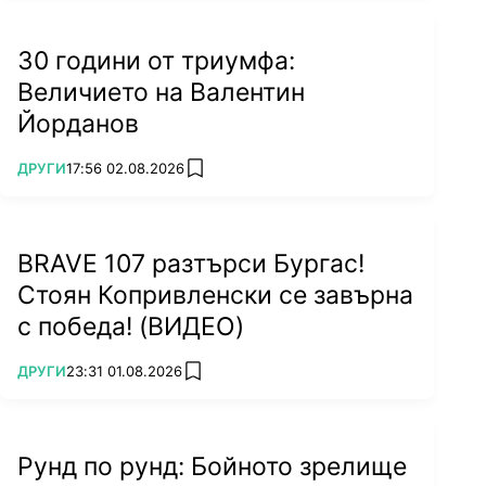
30 години от триумфа:
Величието на Валентин
Йорданов
ПОВЕЧЕ ОТ
ДРУГИ
17:56 02.08.2026
add favorites
BRAVE 107 разтърси Бургас!
Стоян Копривленски се завърна
с победа! (ВИДЕО)
ПОВЕЧЕ ОТ
ДРУГИ
23:31 01.08.2026
add favorites
Рунд по рунд: Бойното зрелище