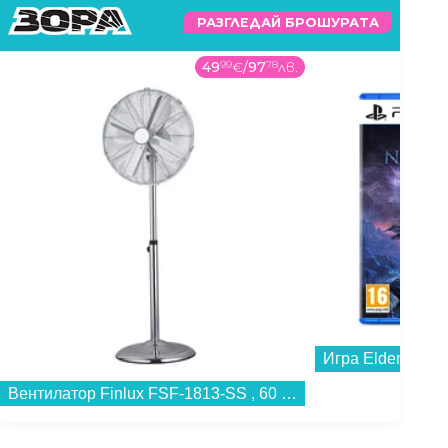
РАЗГЛЕДАЙ БРОШУРАТА
49
99
€
/
97
78
лв.
Игра Elden Ring N
Вентилатор Finlux FSF-1813-SS , 60 W...