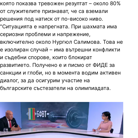
която показва тревожен резултат – около 80%
от служителите признават, че са вземали
решения под натиск от по-високо ниво.
"Ситуацията е напрегната. При шахмата има
сериозни проблеми и напрежение,
включително около Нургюл Салимова. Това не
е изолиран случай – има вътрешни конфликти
и съдебни спорове, които блокират
развитието. Получено е и писмо от ФИДЕ за
санкции и глоби, но в момента водим активен
диалог, за да осигурим участие на
българските състезатели на олимпиадата.