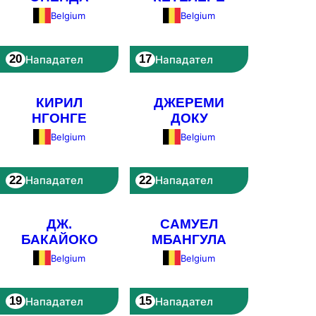
Belgium
Belgium
20
17
Нападател
Нападател
КИРИЛ
ДЖЕРЕМИ
НГОНГЕ
ДОКУ
Belgium
Belgium
22
22
Нападател
Нападател
ДЖ.
САМУЕЛ
БАКАЙОКО
МБАНГУЛА
Belgium
Belgium
19
15
Нападател
Нападател