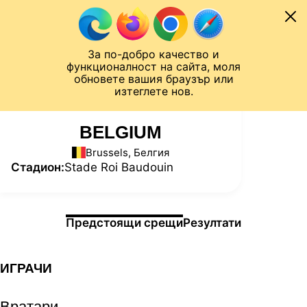
Към съдържанието
МОБИЛ
За по-добро качество и
Шампионска лига
Лига Европа
Лига на Конференциите
функционалност на сайта, моля
ЧАЛО
СТАТИСТИКИ
обновете вашия браузър или
изтеглете нов.
BELGIUM
Brussels, Белгия
Стадион:
Stade Roi Baudouin
Информация за мача
Предстоящи срещи
Резултати
ИГРАЧИ
Вратари