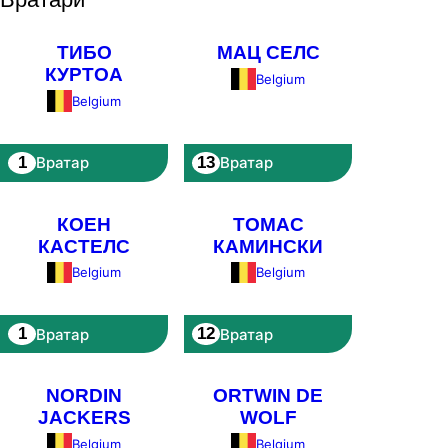
ТИБО
МАЦ СЕЛС
КУРТОА
Belgium
Belgium
1
13
Вратар
Вратар
КОЕН
ТОМАС
КАСТЕЛС
КАМИНСКИ
Belgium
Belgium
1
12
Вратар
Вратар
NORDIN
ORTWIN DE
JACKERS
WOLF
Belgium
Belgium