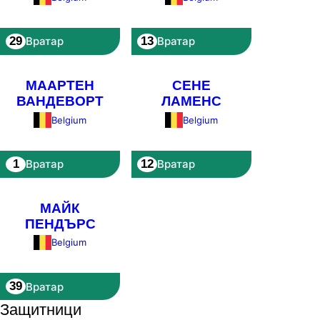
29
13
Вратар
Вратар
МААРТЕН
СЕНЕ
ВАНДЕВОРТ
ЛАМЕНС
Belgium
Belgium
1
12
Вратар
Вратар
МАЙК
ПЕНДЪРС
Belgium
39
Вратар
Защитници