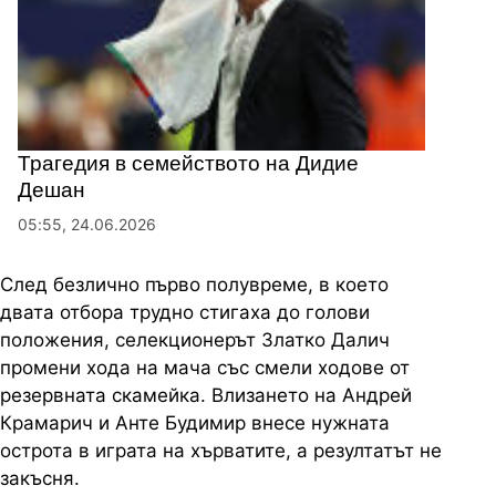
Трагедия в семейството на Дидие
Дешан
05:55, 24.06.2026
След безлично първо полувреме, в което
двата отбора трудно стигаха до голови
положения, селекционерът Златко Далич
промени хода на мача със смели ходове от
резервната скамейка. Влизането на Андрей
Крамарич и Анте Будимир внесе нужната
острота в играта на хърватите, а резултатът не
закъсня.