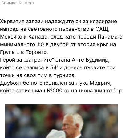
Снимка: Reuters
Хърватия запази надеждите си за класиране
напред на световното първенство в САЩ,
Мексико и Канада, след като победи Панама с
минималното 1:0 в двубой от втория кръг на
Група L в Торонто.
Герой за „ватрените“ стана Анте Будимир,
който се разписа в 54' и донесе първите три
точки на своя тим в турнира.
Двубоят бе
по-специален за Лука Модрич
,
който записа мач №200 за националния отбор.