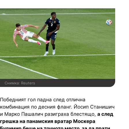
Снимка: Reuters
Победният гол падна след отлична
комбинация по десния фланг. Йосип Станишич
и Марко Пашалич разиграха блестящо,
а след
грешка на панамския вратар Москера
Будимир беше на точното място, за да прати