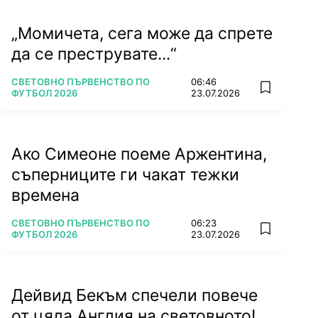
„Момичета, сега може да спрете
да се преструвате...“
ПОВЕЧЕ ОТ
СВЕТОВНО ПЪРВЕНСТВО ПО
06:46
add favorit
ФУТБОЛ 2026
23.07.2026
Ако Симеоне поеме Аржентина,
съперниците ги чакат тежки
времена
ПОВЕЧЕ ОТ
СВЕТОВНО ПЪРВЕНСТВО ПО
06:23
add favorit
ФУТБОЛ 2026
23.07.2026
Дейвид Бекъм спечели повече
от цяла Англия на световното!