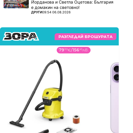
Йорданова и Светла Оцетова: България
е домакин на световно!
ПОВЕЧЕ ОТ
ДРУГИ
09:54 06.08.2026
РАЗГЛЕДАЙ БРОШУРАТА
79
99
€
/
156
45
лв.