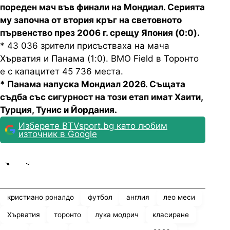
пореден мач във финали на Мондиал. Серията
му започна от втория кръг на световното
първенство през 2006 г. срещу Япония (0:0).
* 43 036 зрители присъстваха на мача
Хърватия и Панама (1:0). BMO Field в Торонто
е с капацитет 45 736 места.
* Панама напуска Мондиал 2026. Същата
съдба със сигурност на този етап имат Хаити,
Турция, Тунис и Йордания.
Изберете BTVsport.bg като любим
източник в Google
Share
save
кристиано роналдо
футбол
англия
лео меси
Хърватия
торонто
лука модрич
класиране