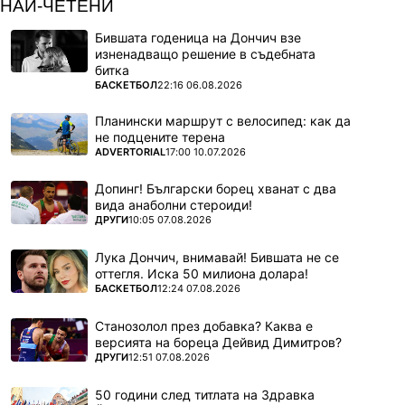
НАЙ-ЧЕТЕНИ
Бившата годеница на Дончич взе
изненадващо решение в съдебната
битка
ПОВЕЧЕ ОТ
БАСКЕТБОЛ
22:16 06.08.2026
Планински маршрут с велосипед: как да
не подцените терена
ПОВЕЧЕ ОТ
ADVERTORIAL
17:00 10.07.2026
Допинг! Български борец хванат с два
вида анаболни стероиди!
ПОВЕЧЕ ОТ
ДРУГИ
10:05 07.08.2026
Лука Дончич, внимавай! Бившата не се
оттегля. Иска 50 милиона долара!
ПОВЕЧЕ ОТ
БАСКЕТБОЛ
12:24 07.08.2026
Станозолол през добавка? Каква е
версията на бореца Дейвид Димитров?
ПОВЕЧЕ ОТ
ДРУГИ
12:51 07.08.2026
50 години след титлата на Здравка