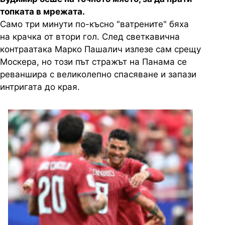
топката в мрежата.
Само три минути по-късно "ватрените" бяха
на крачка от втори гол. След светкавична
контраатака Марко Пашалич излезе сам срещу
Москера, но този път стражът на Панама се
реваншира с великолепно спасяване и запази
интригата до края.