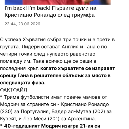
I’m back! I’m back! Първите думи на
Кристиано Роналдо след триумфа
23:44, 23.06.2026
С успеха Хърватия събра три точки и е трети в
групата. Лидери остават Англия и Гана с по
четири точки след нулевото равенство
помежду им. Така всичко ще се реши в
последния кръг,
когато хърватите се изправят
срещу Гана в решителен сблъсък за място в
следващата фаза.
ФАКТФАЙЛ
* Трима футболисти имат повече мачове от
Модрич за страните си - Кристиано Роналдо
(230) за Португалия, Бадер ал-Мутва (202) за
Кувейт, и Лео Меси (201) за Аржентина.
* 40-годишният Модрич изигра 21-ия си