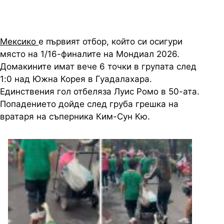
Мексико
е първият отбор, който си осигури
място на 1/16-финалите на Мондиал 2026.
Домакините имат вече 6 точки в групата след
1:0 над Южна Корея в Гуадалахара.
Единствения гол отбеляза Луис Ромо в 50-ата.
Попадението дойде след груба грешка на
вратаря на съперника Ким-Сун Кю.