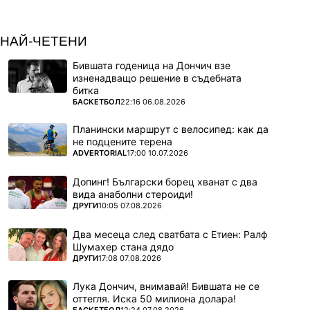
НАЙ-ЧЕТЕНИ
Бившата годеница на Дончич взе
изненадващо решение в съдебната
битка
ПОВЕЧЕ ОТ
БАСКЕТБОЛ
22:16 06.08.2026
Планински маршрут с велосипед: как да
не подцените терена
ПОВЕЧЕ ОТ
ADVERTORIAL
17:00 10.07.2026
Допинг! Български борец хванат с два
вида анаболни стероиди!
ПОВЕЧЕ ОТ
ДРУГИ
10:05 07.08.2026
Два месеца след сватбата с Етиен: Ралф
Шумахер стана дядо
ПОВЕЧЕ ОТ
ДРУГИ
17:08 07.08.2026
Лука Дончич, внимавай! Бившата не се
оттегля. Иска 50 милиона долара!
ПОВЕЧЕ ОТ