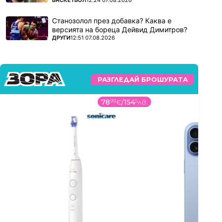
БАСКЕТБОЛ
12:24 07.08.2026
Станозолол през добавка? Каква е
версията на бореца Дейвид Димитров?
ПОВЕЧЕ ОТ
ДРУГИ
12:51 07.08.2026
РАЗГЛЕДАЙ БРОШУРАТА
78
99
€
/
154
5
лв.