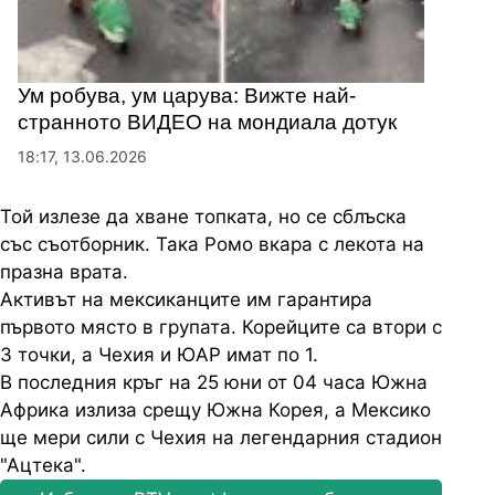
Ум робува, ум царува: Вижте най-
странното ВИДЕО на мондиала дотук
18:17, 13.06.2026
Той излезе да хване топката, но се сблъска
със съотборник. Така Ромо вкара с лекота на
празна врата.
Активът на мексиканците им гарантира
първото място в групата. Корейците са втори с
3 точки, а Чехия и ЮАР имат по 1.
В последния кръг на 25 юни от 04 часа Южна
Африка излиза срещу Южна Корея, а Мексико
ще мери сили с Чехия на легендарния стадион
"Ацтека".