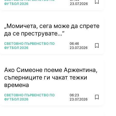
add favorit
ФУТБОЛ 2026
23.07.2026
„Момичета, сега може да спрете
да се преструвате...“
ПОВЕЧЕ ОТ
СВЕТОВНО ПЪРВЕНСТВО ПО
06:46
add favorit
ФУТБОЛ 2026
23.07.2026
Ако Симеоне поеме Аржентина,
съперниците ги чакат тежки
времена
ПОВЕЧЕ ОТ
СВЕТОВНО ПЪРВЕНСТВО ПО
06:23
add favorit
ФУТБОЛ 2026
23.07.2026