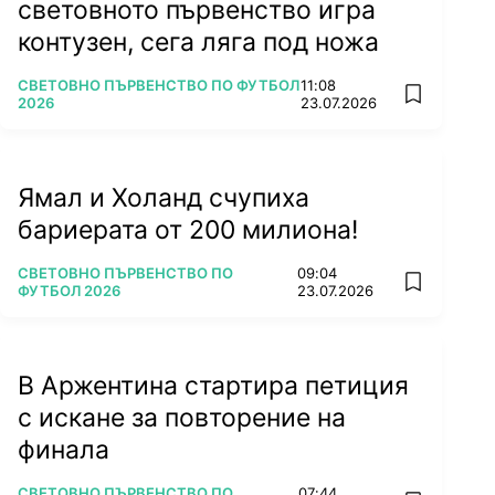
световното първенство игра
контузен, сега ляга под ножа
ПОВЕЧЕ ОТ
СВЕТОВНО ПЪРВЕНСТВО ПО ФУТБОЛ
11:08
add favorit
2026
23.07.2026
Ямал и Холанд счупиха
бариерата от 200 милиона!
ПОВЕЧЕ ОТ
СВЕТОВНО ПЪРВЕНСТВО ПО
09:04
add favorit
ФУТБОЛ 2026
23.07.2026
В Аржентина стартира петиция
с искане за повторение на
финала
ПОВЕЧЕ ОТ
СВЕТОВНО ПЪРВЕНСТВО ПО
07:44