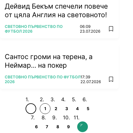
Дейвид Бекъм спечели повече
от цяла Англия на световното!
ПОВЕЧЕ ОТ
СВЕТОВНО ПЪРВЕНСТВО ПО
06:09
add favorit
ФУТБОЛ 2026
23.07.2026
Сантос громи на терена, а
Неймар... на покер
ПОВЕЧЕ ОТ
СВЕТОВНО ПЪРВЕНСТВО ПО ФУТБОЛ
17:39
add favorit
2026
22.07.2026
1
2
3
4
5
6
7
8
9