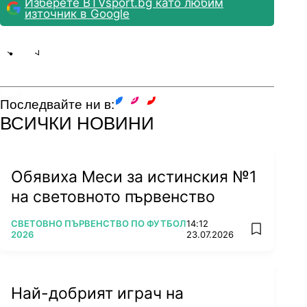
Изберете BTVsport.bg като любим
източник в Google
Share
save
Последвайте ни в:
facebook
instagram
youtube
ВСИЧКИ НОВИНИ
Обявиха Меси за истинския №1
на световното първенство
ПОВЕЧЕ ОТ
СВЕТОВНО ПЪРВЕНСТВО ПО ФУТБОЛ
14:12
add favorit
2026
23.07.2026
Най-добрият играч на