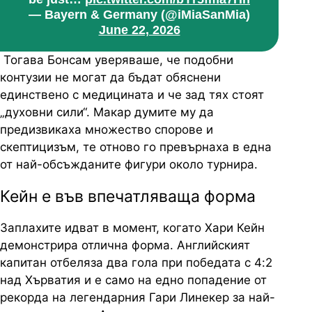
— Bayern & Germany (@iMiaSanMia)
June 22, 2026
Тогава Бонсам уверяваше, че подобни
контузии не могат да бъдат обяснени
единствено с медицината и че зад тях стоят
„духовни сили“. Макар думите му да
предизвикаха множество спорове и
скептицизъм, те отново го превърнаха в една
от най-обсъжданите фигури около турнира.
Кейн е във впечатляваща форма
Заплахите идват в момент, когато Хари Кейн
демонстрира отлична форма. Английският
капитан отбеляза два гола при победата с 4:2
над Хърватия и е само на едно попадение от
рекорда на легендарния Гари Линекер за най-