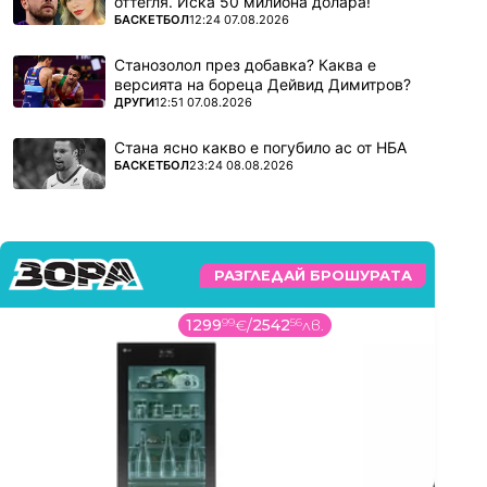
оттегля. Иска 50 милиона долара!
ПОВЕЧЕ ОТ
БАСКЕТБОЛ
12:24 07.08.2026
Станозолол през добавка? Каква е
версията на бореца Дейвид Димитров?
ПОВЕЧЕ ОТ
ДРУГИ
12:51 07.08.2026
Стана ясно какво е погубило ас от НБА
ПОВЕЧЕ ОТ
БАСКЕТБОЛ
23:24 08.08.2026
РАЗГЛЕДАЙ БРОШУРАТА
1299
99
€
/
2542
56
лв.