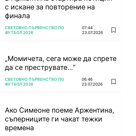
с искане за повторение на
финала
ПОВЕЧЕ ОТ
СВЕТОВНО ПЪРВЕНСТВО ПО
07:44
add favorit
ФУТБОЛ 2026
23.07.2026
„Момичета, сега може да спрете
да се преструвате...“
ПОВЕЧЕ ОТ
СВЕТОВНО ПЪРВЕНСТВО ПО
06:46
add favorit
ФУТБОЛ 2026
23.07.2026
Ако Симеоне поеме Аржентина,
съперниците ги чакат тежки
времена