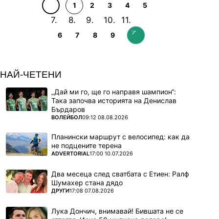
1
2
3
4
5
6
7
8
9
НАЙ-ЧЕТЕНИ
„Дай ми го, ще го направя шампион“:
Така започва историята на Денислав
Бърдаров
ПОВЕЧЕ ОТ
ВОЛЕЙБОЛ
09:12 08.08.2026
Планински маршрут с велосипед: как да
не подцените терена
ПОВЕЧЕ ОТ
ADVERTORIAL
17:00 10.07.2026
Два месеца след сватбата с Етиен: Ралф
Шумахер стана дядо
ПОВЕЧЕ ОТ
ДРУГИ
17:08 07.08.2026
Лука Дончич, внимавай! Бившата не се