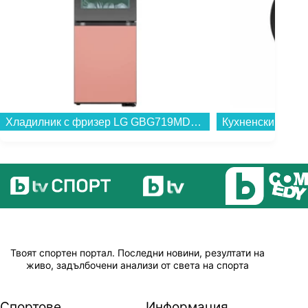
Хладилник с фризер LG GBG719MDNN*** , 352 l, D , No Frost...
Твоят спортен портал. Последни новини, резултати на
живо, задълбочени анализи от света на спорта
Спортове
Информация