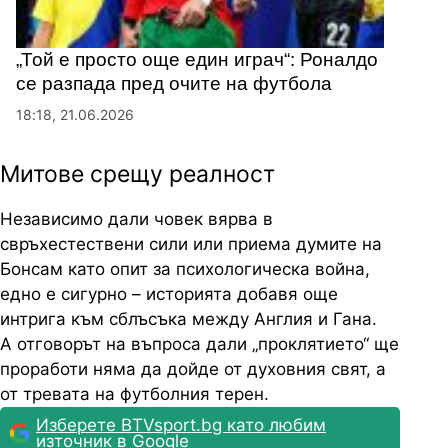
„Той е просто още един играч“: Роналдо
се разпада пред очите на футбола
18:18, 21.06.2026
Митове срещу реалност
Независимо дали човек вярва в
свръхестествени сили или приема думите на
Бонсам като опит за психологическа война,
едно е сигурно – историята добавя още
интрига към сблъсъка между Англия и Гана.
А отговорът на въпроса дали „проклятието“ ще
проработи няма да дойде от духовния свят, а
от тревата на футболния терен.
Изберете BTVsport.bg като любим
източник в Google