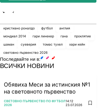
Share
save
кристиано роналдо
футбол
англия
мондиал 2014
гари линекер
гана
проклятие
шаман
суеверия
томас тухел
хари кейн
световно първенство 2026
Последвайте ни в:
facebook
instagram
youtube
ВСИЧКИ НОВИНИ
Обявиха Меси за истинския №1
на световното първенство
ПОВЕЧЕ ОТ
СВЕТОВНО ПЪРВЕНСТВО ПО ФУТБОЛ
14:12
add favorit
2026
23.07.2026