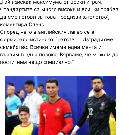
„Той изисква максимума от всеки играч.
Стандартите са много високи и всички трябва
да сме готови за това предизвикателство“,
коментира Спенс.
Според него в английския лагер се е
формирало истинско братство: „Изградихме
семейство. Всички имаме една мечта и
вървим в една посока. Вярваме, че можем да
постигнем нещо специално.“