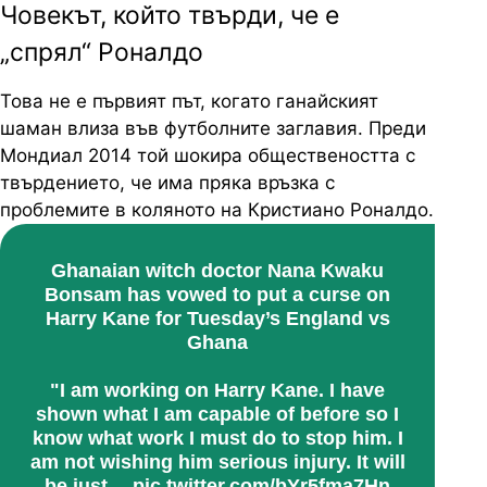
Човекът, който твърди, че е
„спрял“ Роналдо
Това не е първият път, когато ганайският
шаман влиза във футболните заглавия. Преди
Мондиал 2014 той шокира обществеността с
твърдението, че има пряка връзка с
проблемите в коляното на Кристиано Роналдо.
Ghanaian witch doctor Nana Kwaku
Bonsam has vowed to put a curse on
Harry Kane for Tuesday’s England vs
Ghana
"I am working on Harry Kane. I have
shown what I am capable of before so I
know what work I must do to stop him. I
am not wishing him serious injury. It will
be just…
pic.twitter.com/bYr5fma7Hn