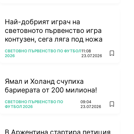
Най-добрият играч на
световното първенство игра
контузен, сега ляга под ножа
ПОВЕЧЕ ОТ
СВЕТОВНО ПЪРВЕНСТВО ПО ФУТБОЛ
11:08
add favorit
2026
23.07.2026
Ямал и Холанд счупиха
бариерата от 200 милиона!
ПОВЕЧЕ ОТ
СВЕТОВНО ПЪРВЕНСТВО ПО
09:04
add favorit
ФУТБОЛ 2026
23.07.2026
В Аржентина стартира петиция