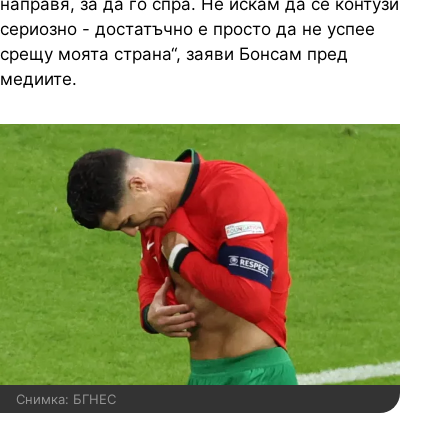
направя, за да го спра. Не искам да се контузи
сериозно - достатъчно е просто да не успее
срещу моята страна“, заяви Бонсам пред
медиите.
Снимка: БГНЕС