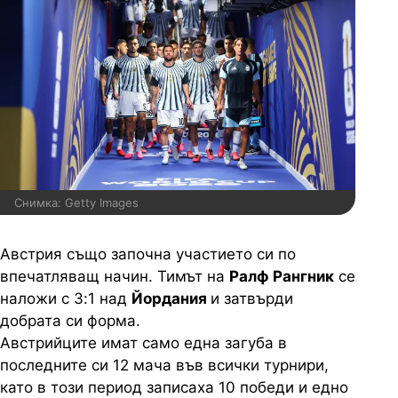
Снимка: Getty Images
Австрия също започна участието си по
впечатляващ начин. Тимът на
Ралф Рангник
се
наложи с 3:1 над
Йордания
и затвърди
добрата си форма.
Австрийците имат само една загуба в
последните си 12 мача във всички турнири,
като в този период записаха 10 победи и едно