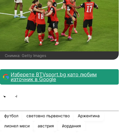
Снимка: Getty Images
Изберете BTVsport.bg като любим
източник в Google
Share
save
футбол
световно първенство
Аржентина
лионел меси
австрия
йордания