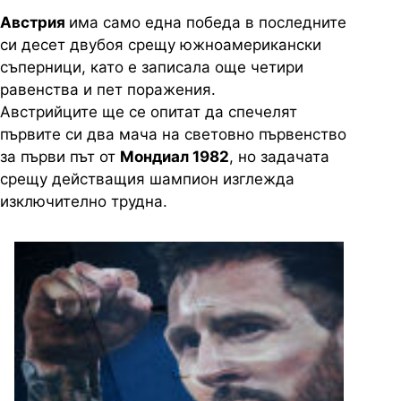
Австрия
има само една победа в последните
си десет двубоя срещу южноамерикански
съперници, като е записала още четири
равенства и пет поражения.
Австрийците ще се опитат да спечелят
първите си два мача на световно първенство
за първи път от
Мондиал 1982
, но задачата
срещу действащия шампион изглежда
изключително трудна.