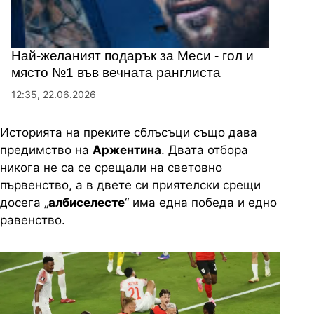
Най-желаният подарък за Меси - гол и
място №1 във вечната ранглиста
12:35, 22.06.2026
Историята на преките сблъсъци също дава
предимство на
Аржентина
. Двата отбора
никога не са се срещали на световно
първенство, а в двете си приятелски срещи
досега „
албиселесте
“ има една победа и едно
равенство.