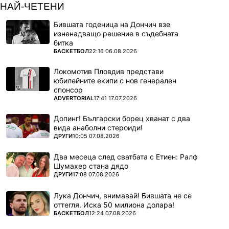
НАЙ-ЧЕТЕНИ
Бившата годеница на Дончич взе
изненадващо решение в съдебната
битка
ПОВЕЧЕ ОТ
БАСКЕТБОЛ
22:16 06.08.2026
Локомотив Пловдив представи
юбилейните екипи с нов генерален
спонсор
ПОВЕЧЕ ОТ
ADVERTORIAL
17:41 17.07.2026
Допинг! Български борец хванат с два
вида анаболни стероиди!
ПОВЕЧЕ ОТ
ДРУГИ
10:05 07.08.2026
Два месеца след сватбата с Етиен: Ралф
Шумахер стана дядо
ПОВЕЧЕ ОТ
ДРУГИ
17:08 07.08.2026
Лука Дончич, внимавай! Бившата не се
оттегля. Иска 50 милиона долара!
ПОВЕЧЕ ОТ
БАСКЕТБОЛ
12:24 07.08.2026