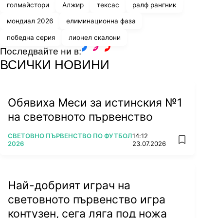
голмайстори
Алжир
тексас
ралф рангник
мондиал 2026
елиминационна фаза
победна серия
лионел скалони
Последвайте ни в:
facebook
instagram
youtube
ВСИЧКИ НОВИНИ
Обявиха Меси за истинския №1
на световното първенство
ПОВЕЧЕ ОТ
СВЕТОВНО ПЪРВЕНСТВО ПО ФУТБОЛ
14:12
add favorit
2026
23.07.2026
Най-добрият играч на
световното първенство игра
контузен, сега ляга под ножа