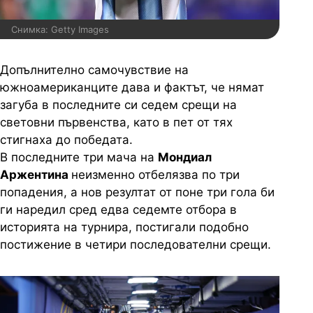
Снимка: Getty Images
Допълнително самочувствие на
южноамериканците дава и фактът, че нямат
загуба в последните си седем срещи на
световни първенства, като в пет от тях
стигнаха до победата.
В последните три мача на
Мондиал
Аржентина
неизменно отбелязва по три
попадения, а нов резултат от поне три гола би
ги наредил сред едва седемте отбора в
историята на турнира, постигали подобно
постижение в четири последователни срещи.