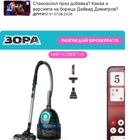
Станозолол през добавка? Каква е
версията на бореца Дейвид Димитров?
ПОВЕЧЕ ОТ
ДРУГИ
12:51 07.08.2026
РАЗГЛЕДАЙ БРОШУРАТА
648
99
€
/
1269
32
лв.