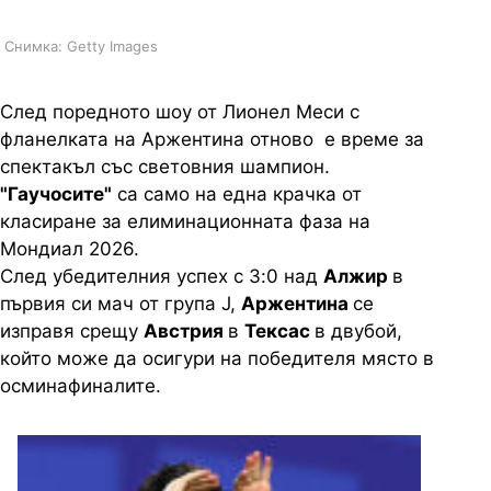
Снимка: Getty Images
След поредното шоу от Лионел Меси с
фланелката на Аржентина отново е време за
спектакъл със световния шампион.
"Гаучосите"
са само на една крачка от
класиране за елиминационната фаза на
Мондиал 2026.
След убедителния успех с 3:0 над
Алжир
в
първия си мач от група J,
Аржентина
се
изправя срещу
Австрия
в
Тексас
в двубой,
който може да осигури на победителя място в
осминафиналите.