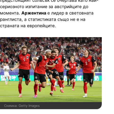
предстоящият сблъсък се очертава като най-
сериозното изпитание за австрийците до
момента.
Аржентина
е лидер в световната
ранглиста, а статистиката също не е на
страната на европейците.
Снимка: Getty Images