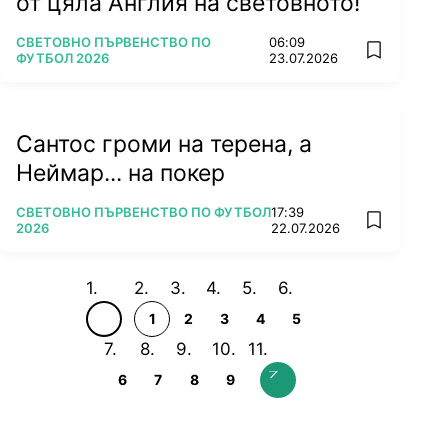
от цяла Англия на световното!
ПОВЕЧЕ ОТ
СВЕТОВНО ПЪРВЕНСТВО ПО
06:09
add favorit
ФУТБОЛ 2026
23.07.2026
Сантос громи на терена, а
Неймар... на покер
ПОВЕЧЕ ОТ
СВЕТОВНО ПЪРВЕНСТВО ПО ФУТБОЛ
17:39
add favorit
2026
22.07.2026
1
2
3
4
5
6
7
8
9