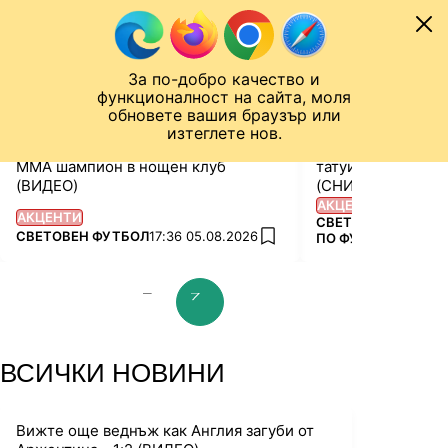
Към съдържанието
МОБИЛНА НА
СВЕТОВНО ПЪРВЕНСТВО
Новини
Резултати
Класирания
Отб
За по-добро качество и
Назад към ...
функционалност на сайта, моля
ЧАЛО
СВЕТОВНО ПЪРВЕНСТВО
обновете вашия браузър или
изтеглете нов.
Героят на Испания се натиска с
Кукурея спази об
ММА шампион в нощен клуб
татуира си лика н
(ВИДЕО)
(СНИМКИ и ВИДЕ
АКЦЕНТИ
АКЦЕНТИ
ПОВЕЧЕ ОТ
СВЕТОВНО ПЪРВЕ
ПОВЕЧЕ ОТ
СВЕТОВЕН ФУТБОЛ
17:36 05.08.2026
ПО ФУТБОЛ 2026
add favorites
prev slide
next slide
ВСИЧКИ НОВИНИ
Вижте още веднъж как Англия загуби от