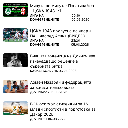
Минута по минута: Панатинайкос
- ЦСКА 1948 1:1
ПОВЕЧЕ ОТ
ЛИГА НА
20:10
КОНФЕРЕНЦИИТЕ
05.08.2026
ЦСКА 1948 пропусна да удари
ПАО насред Атина (ВИДЕО)
ПОВЕЧЕ ОТ
ЛИГА НА
23:26
КОНФЕРЕНЦИИТЕ
05.08.2026
Бившата годеница на Дончич взе
изненадващо решение в
съдебната битка
ПОВЕЧЕ ОТ
БАСКЕТБОЛ
22:16 06.08.2026
Армен Назарян и федерацията
заровиха томахавката
ПОВЕЧЕ ОТ
ДРУГИ
14:26 05.08.2026
БОК осигури стипендии за 16
млади спортисти в подготовка за
Дакар 2026
ПОВЕЧЕ ОТ
ДРУГИ
11:11 05.08.2026