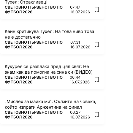
Тухел: Страхливец!
ПОВЕЧЕ ОТ
СВЕТОВНО ПЪРВЕНСТВО ПО
07:47
add favorites
ФУТБОЛ 2026
16.07.2026
Кейн критикува Тухел: На това ниво това
не е достатъчно
ПОВЕЧЕ ОТ
СВЕТОВНО ПЪРВЕНСТВО ПО
07:31
add favorites
ФУТБОЛ 2026
16.07.2026
Кукурея се разплака пред цял свят: Не
знам как да помогна на сина си (ВИДЕО)
ПОВЕЧЕ ОТ
СВЕТОВНО ПЪРВЕНСТВО ПО
06:44
add favorites
ФУТБОЛ 2026
16.07.2026
„Мислех за майка ми“: Сълзите на човека,
който изпрати Аржентина на финал
ПОВЕЧЕ ОТ
СВЕТОВНО ПЪРВЕНСТВО ПО
06:27
add favorites
ФУТБОЛ 2026
16.07.2026