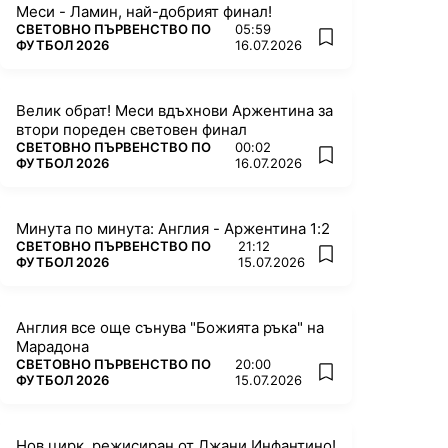
Меси - Ламин, най-добрият финал!
ПОВЕЧЕ ОТ
СВЕТОВНО ПЪРВЕНСТВО ПО
05:59
add favorites
ФУТБОЛ 2026
16.07.2026
Велик обрат! Меси вдъхнови Аржентина за
втори пореден световен финал
ПОВЕЧЕ ОТ
СВЕТОВНО ПЪРВЕНСТВО ПО
00:02
add favorites
ФУТБОЛ 2026
16.07.2026
Минута по минута: Англия - Аржентина 1:2
ПОВЕЧЕ ОТ
СВЕТОВНО ПЪРВЕНСТВО ПО
21:12
add favorites
ФУТБОЛ 2026
15.07.2026
Англия все още сънува "Божията ръка" на
Марадона
ПОВЕЧЕ ОТ
СВЕТОВНО ПЪРВЕНСТВО ПО
20:00
add favorites
ФУТБОЛ 2026
15.07.2026
Нов цирк, режисиран от Джани Инфантино!