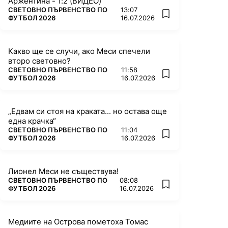
Аржентина - 1:2 (ВИДЕО)
ПОВЕЧЕ ОТ
СВЕТОВНО ПЪРВЕНСТВО ПО
13:07
add favorites
ФУТБОЛ 2026
16.07.2026
Какво ще се случи, ако Меси спечели
второ световно?
ПОВЕЧЕ ОТ
СВЕТОВНО ПЪРВЕНСТВО ПО
11:58
add favorites
ФУТБОЛ 2026
16.07.2026
„Едвам си стоя на краката... но остава още
една крачка“
ПОВЕЧЕ ОТ
СВЕТОВНО ПЪРВЕНСТВО ПО
11:04
add favorites
ФУТБОЛ 2026
16.07.2026
Лионел Меси не съществува!
ПОВЕЧЕ ОТ
СВЕТОВНО ПЪРВЕНСТВО ПО
08:08
add favorites
ФУТБОЛ 2026
16.07.2026
Медиите на Острова пометоха Томас