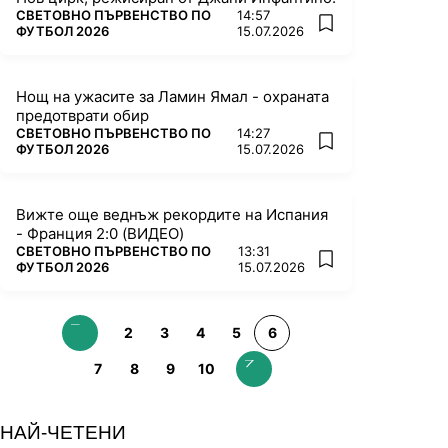
ПОВЕЧЕ ОТ
СВЕТОВНО ПЪРВЕНСТВО ПО
14:57
add favorites
ФУТБОЛ 2026
15.07.2026
Нощ на ужасите за Ламин Ямал - охраната
предотврати обир
ПОВЕЧЕ ОТ
СВЕТОВНО ПЪРВЕНСТВО ПО
14:27
add favorites
ФУТБОЛ 2026
15.07.2026
Вижте още веднъж рекордите на Испания
- Франция 2:0 (ВИДЕО)
ПОВЕЧЕ ОТ
СВЕТОВНО ПЪРВЕНСТВО ПО
13:31
add favorites
ФУТБОЛ 2026
15.07.2026
2
3
4
5
6
7
8
9
10
НАЙ-ЧЕТЕНИ