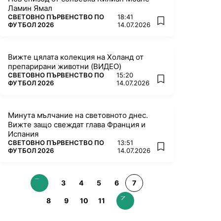
Ламин Ямал
ПОВЕЧЕ ОТ
СВЕТОВНО ПЪРВЕНСТВО ПО
18:41
add favorites
ФУТБОЛ 2026
14.07.2026
Вижте цялата колекция на Холанд от
препарирани животни (ВИДЕО)
ПОВЕЧЕ ОТ
СВЕТОВНО ПЪРВЕНСТВО ПО
15:20
add favorites
ФУТБОЛ 2026
14.07.2026
Минута мълчание на световното днес.
Вижте защо свеждат глава Франция и
Испания
ПОВЕЧЕ ОТ
СВЕТОВНО ПЪРВЕНСТВО ПО
13:51
add favorites
ФУТБОЛ 2026
14.07.2026
3
4
5
6
7
8
9
10
11