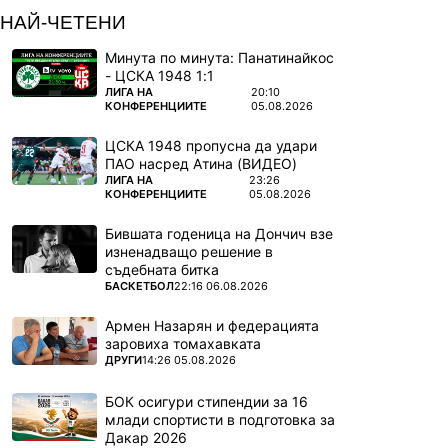
НАЙ-ЧЕТЕНИ
Минута по минута: Панатинайкос
- ЦСКА 1948 1:1
ПОВЕЧЕ ОТ
ЛИГА НА
20:10
КОНФЕРЕНЦИИТЕ
05.08.2026
ЦСКА 1948 пропусна да удари
ПАО насред Атина (ВИДЕО)
ПОВЕЧЕ ОТ
ЛИГА НА
23:26
КОНФЕРЕНЦИИТЕ
05.08.2026
Бившата годеница на Дончич взе
изненадващо решение в
съдебната битка
ПОВЕЧЕ ОТ
БАСКЕТБОЛ
22:16 06.08.2026
Армен Назарян и федерацията
заровиха томахавката
ПОВЕЧЕ ОТ
ДРУГИ
14:26 05.08.2026
БОК осигури стипендии за 16
млади спортисти в подготовка за
Дакар 2026