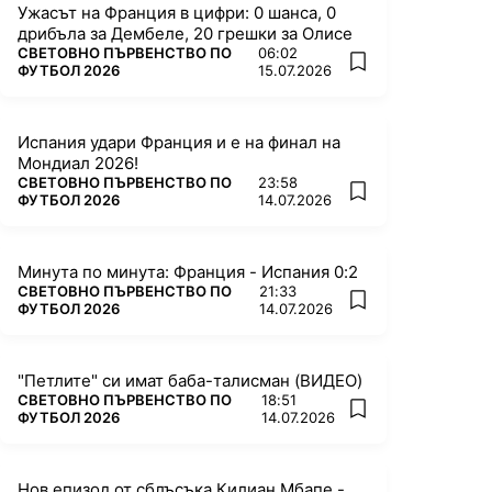
Ужасът на Франция в цифри: 0 шанса, 0
дрибъла за Дембеле, 20 грешки за Олисе
ПОВЕЧЕ ОТ
СВЕТОВНО ПЪРВЕНСТВО ПО
06:02
add favorites
ФУТБОЛ 2026
15.07.2026
Испания удари Франция и е на финал на
Мондиал 2026!
ПОВЕЧЕ ОТ
СВЕТОВНО ПЪРВЕНСТВО ПО
23:58
add favorites
ФУТБОЛ 2026
14.07.2026
Минута по минута: Франция - Испания 0:2
ПОВЕЧЕ ОТ
СВЕТОВНО ПЪРВЕНСТВО ПО
21:33
add favorites
ФУТБОЛ 2026
14.07.2026
"Петлите" си имат баба-талисман (ВИДЕО)
ПОВЕЧЕ ОТ
СВЕТОВНО ПЪРВЕНСТВО ПО
18:51
add favorites
ФУТБОЛ 2026
14.07.2026
Нов епизод от сблъсъка Килиан Мбапе -