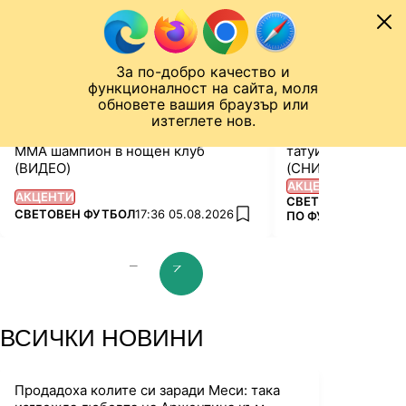
Към съдържанието
МОБИЛНА НА
СВЕТОВНО ПЪРВЕНСТВО
Новини
Резултати
Класирания
Отб
За по-добро качество и
Назад към ...
функционалност на сайта, моля
ЧАЛО
СВЕТОВНО ПЪРВЕНСТВО
обновете вашия браузър или
изтеглете нов.
Героят на Испания се натиска с
Кукурея спази об
ММА шампион в нощен клуб
татуира си лика н
(ВИДЕО)
(СНИМКИ и ВИДЕ
АКЦЕНТИ
АКЦЕНТИ
ПОВЕЧЕ ОТ
СВЕТОВНО ПЪРВЕ
ПОВЕЧЕ ОТ
СВЕТОВЕН ФУТБОЛ
17:36 05.08.2026
ПО ФУТБОЛ 2026
add favorites
prev slide
next slide
ВСИЧКИ НОВИНИ
Продадоха колите си заради Меси: така