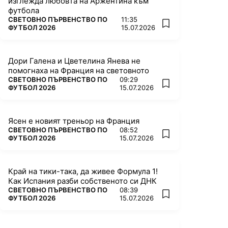
изглежда любовта на Аржентина към
футбола
ПОВЕЧЕ ОТ
СВЕТОВНО ПЪРВЕНСТВО ПО
11:35
add favorites
ФУТБОЛ 2026
15.07.2026
Дори Галена и Цветелина Янева не
помогнаха на Франция на световното
ПОВЕЧЕ ОТ
СВЕТОВНО ПЪРВЕНСТВО ПО
09:29
add favorites
ФУТБОЛ 2026
15.07.2026
Ясен е новият треньор на Франция
ПОВЕЧЕ ОТ
СВЕТОВНО ПЪРВЕНСТВО ПО
08:52
add favorites
ФУТБОЛ 2026
15.07.2026
Край на тики-така, да живее Формула 1!
Как Испания разби собственото си ДНК
ПОВЕЧЕ ОТ
СВЕТОВНО ПЪРВЕНСТВО ПО
08:39
add favorites
ФУТБОЛ 2026
15.07.2026